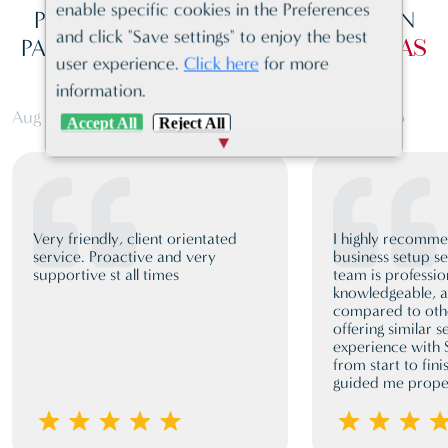
enable specific cookies in the Preferences
POR QUÉ LAS EMPRESAS NOS ELIJEN
and click "Save settings" to enjoy the best
PARA
LA FORMACIÓN DE EMPRESAS
user experience.
Click here
for more
information.
Aug 03, 2026
Jun 19, 2026
Accept All
Reject All
Very friendly, client orientated
I highly recomm
service. Proactive and very
business setup se
supportive st all times
team is professio
knowledgeable, a
compared to oth
offering similar 
experience with
from start to fini
guided me proper