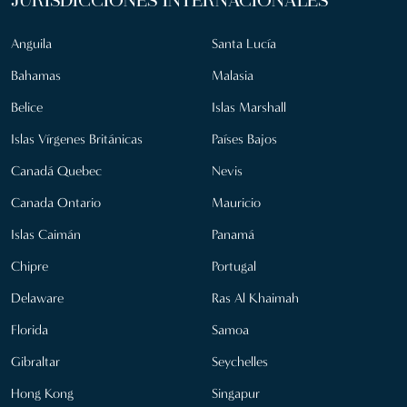
JURISDICCIONES INTERNACIONALES
Anguila
Santa Lucía
Bahamas
Malasia
Belice
Islas Marshall
Islas Vírgenes Británicas
Países Bajos
Canadá Quebec
Nevis
Canada Ontario
Mauricio
Islas Caimán
Panamá
Chipre
Portugal
Delaware
Ras Al Khaimah
Florida
Samoa
Gibraltar
Seychelles
Hong Kong
Singapur