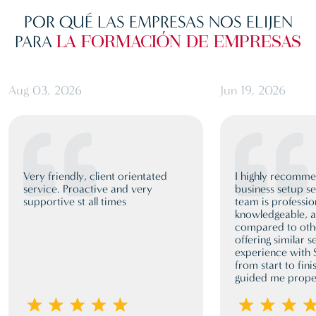
POR QUÉ LAS EMPRESAS NOS ELIJEN
PARA
LA FORMACIÓN DE EMPRESAS
Aug 03, 2026
Jun 19, 2026
Very friendly, client orientated
I highly recomm
service. Proactive and very
business setup se
supportive st all times
team is professio
knowledgeable, a
compared to oth
offering similar 
experience with
from start to fini
guided me proper