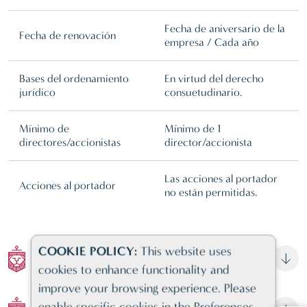
Fecha de aniversario de la
Fecha de renovación
empresa / Cada año
Bases del ordenamiento
En virtud del derecho
jurídico
consuetudinario.
Mínimo de
Mínimo de 1
directores/accionistas
director/accionista
Las acciones al portador
Acciones al portador
no están permitidas.
COOKIE POLICY:
This website uses
DOCUMENTOS REQUERIDOS
cookies to enhance functionality and
improve your browsing experience. Please
CANADÁ (ONTARIO) EMPRESA
enable specific cookies in the Preferences