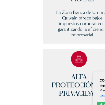
FISCAL
La Zona Franca de Umm 
Quwain ofrece bajos
impuestos corporativos
garantizando la eficienci
empresarial.
ALTA
CO
PROTECCIÓN D
imp
Pre
PRIVACIDAD
her
Acc