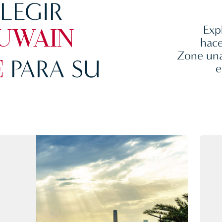
LEGIR
Exp
UWAIN
hac
Zone
una
PARA SU
E
e