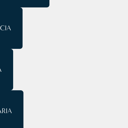
CIA
A
ARIA