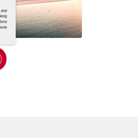
g any
eking
tions
rpose