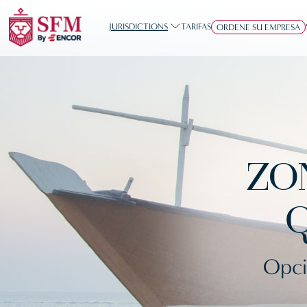
JURISDICTIONS
TARIFAS
ORDENE SU EMPRESA
ZO
Q
Opci