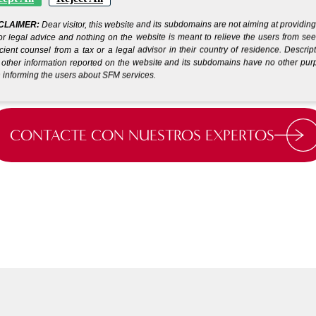
CLAIMER:
Dear visitor, this website and its subdomains are not aiming at providin
Ponga en marcha su
or legal advice and nothing on the website is meant to relieve the users from se
empresa en pocos días.*
icient counsel from a tax or a legal advisor in their country of residence. Descrip
other information reported on the website and its subdomains have no other pu
 informing the users about SFM services.
CONTACTE CON NUESTROS EXPERTOS