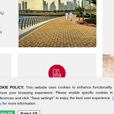
Al
,
a
OKIE POLICY:
This website uses cookies to enhance functionality
E
PROCESO DE
rove your browsing experience. Please enable specific cookies in
ferences and click "Save settings" to enjoy the best user experience.
C
CONFIGURACIÓN
e
for more information.
SENCILLO
ept All
Reject All