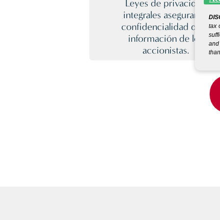
Leyes de privacidad
integrales aseguran la
DIS
confidencialidad de la
tax 
suff
información de los
and 
accionistas.
than