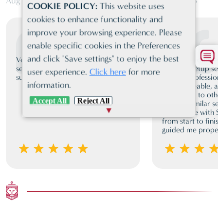
Aug 03, 2026
Jun 19, 2026
COOKIE POLICY:
This website uses
cookies to enhance functionality and
improve your browsing experience. Please
enable specific cookies in the Preferences
and click "Save settings" to enjoy the best
Very friendly, client orientated
I highly recomm
service. Proactive and very
business setup se
user experience.
Click here
for more
supportive st all times
team is professio
information.
knowledgeable, a
compared to oth
Accept All
Reject All
offering similar 
experience with
from start to fini
guided me proper