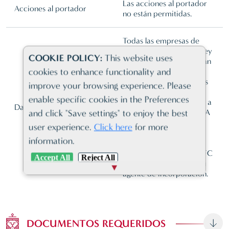
Las acciones al portador
Acciones al portador
no están permitidas.
Todas las empresas de
Labuan se rigen por la Ley
COOKIE POLICY:
This website uses
de Sociedades de Labuan
cookies to enhance functionality and
de 1990 (LCA) y pueden
llevar a cabo actividades
improve your browsing experience. Please
comerciales o no
enable specific cookies in the Preferences
comerciales en, desde o a
Datos adicionales
and click "Save settings" to enjoy the best
través de Labuan. La LCA
requiere la contratación
user experience.
Click here
for more
de los servicios de una
information.
empresa fiduciaria
registrada en Labuan IBFC
Accept All
Reject All
para que actúe como su
agente de incorporación.
DOCUMENTOS REQUERIDOS