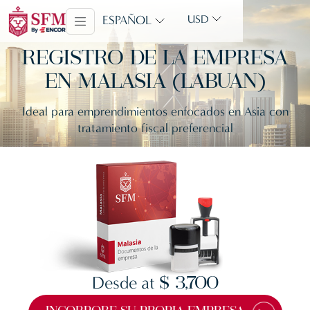
ESPAÑOL
USD
REGISTRO DE LA EMPRESA
EN MALASIA (LABUAN)
Ideal para emprendimientos enfocados en Asia con
tratamiento fiscal preferencial
Desde at
$ 3,700