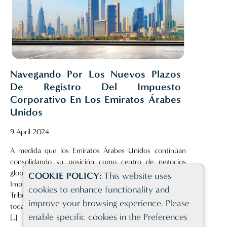
Navegando Por Los Nuevos Plazos
De Registro Del Impuesto
Corporativo En Los Emiratos Árabes
Unidos
9 April 2024
A medida que los Emiratos Árabes Unidos continúan
consolidando su posición como centro de negocios
global, la introducción de nuevos plazos de registro del
COOKIE POLICY:
This website uses
Impuesto de Sociedades por parte de la Autoridad
cookies to enhance functionality and
Tributaria Federal (FTA) es un avance significativo para
improve your browsing experience. Please
todas las empresas que operan dentro de su jurisdicción
enable specific cookies in the Preferences
[..]