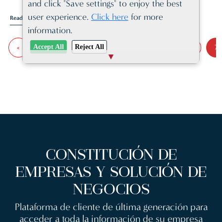
and click "Save settings" to enjoy the best
user experience.
Click here
for more
Read Article
information.
Accept All
Reject All
«
Anterior
2
3
4
5
6
7
CONSTITUCIÓN DE
EMPRESAS Y SOLUCIÓN DE
NEGOCIOS
Plataforma de cliente de última generación para
acceder a toda la información de su empresa