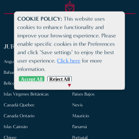
COOKIE POLICY:
This website uses
cookies to enhance functionality and
improve your browsing experience. Please
enable specific cookies in the Preferences
JURISDICCIONES INTERNACIONALES
and click "Save settings" to enjoy the best
user experience.
Click here
for more
Anguila
Santa Lucía
information.
Bahamas
Malasia
Accept All
Reject All
Belice
Islas Marshall
Islas Vírgenes Británicas
Países Bajos
Canadá Quebec
Nevis
Canada Ontario
Mauricio
Islas Caimán
Panamá
Chipre
Portugal