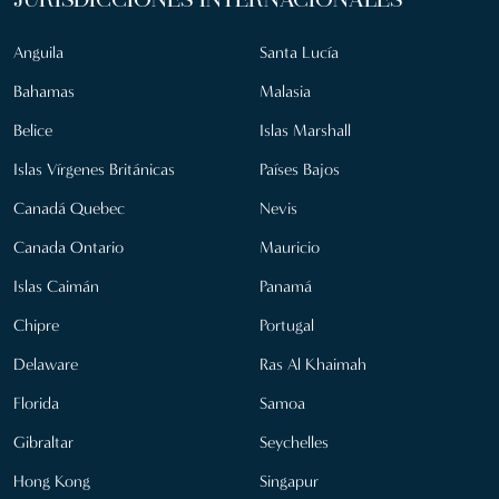
JURISDICCIONES INTERNACIONALES
Anguila
Santa Lucía
Bahamas
Malasia
Belice
Islas Marshall
Islas Vírgenes Británicas
Países Bajos
Canadá Quebec
Nevis
Canada Ontario
Mauricio
Islas Caimán
Panamá
Chipre
Portugal
Delaware
Ras Al Khaimah
Florida
Samoa
Gibraltar
Seychelles
Hong Kong
Singapur